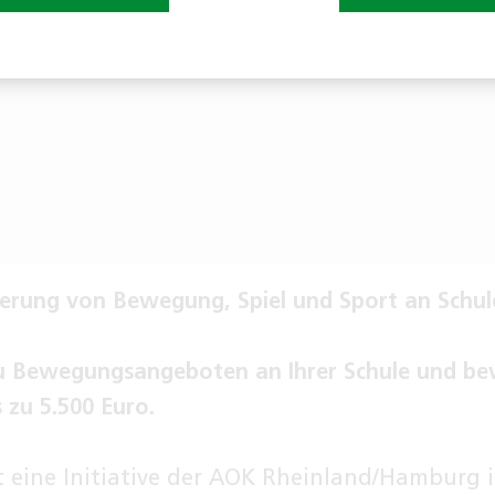
rderung von Bewegung, Spiel und Sport an Schu
zu Bewegungsangeboten an Ihrer Schule und be
 zu 5.500 Euro.
ist eine Initiative der AOK Rheinland/Hambur